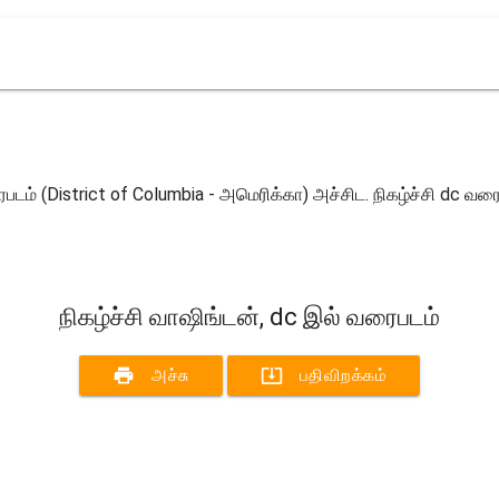
ைபடம் (District of Columbia - அமெரிக்கா) அச்சிட. நிகழ்ச்சி dc வரை
நிகழ்ச்சி வாஷிங்டன், dc இல் வரைபடம்
print
system_update_alt
அச்சு
பதிவிறக்கம்