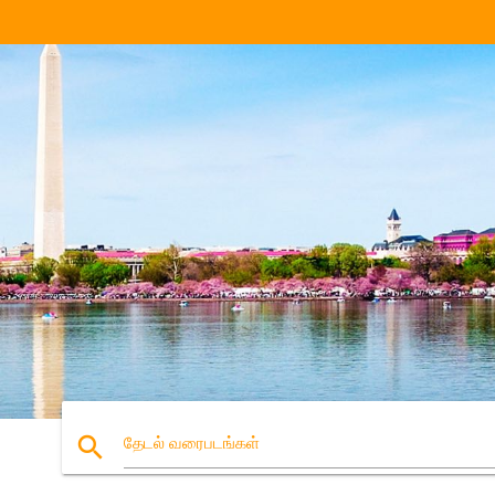
search
தேடல் வரைபடங்கள்